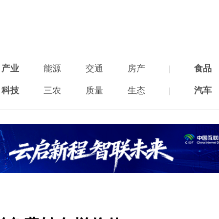
产业
能源
交通
房产
|
食品
科技
三农
质量
生态
|
汽车