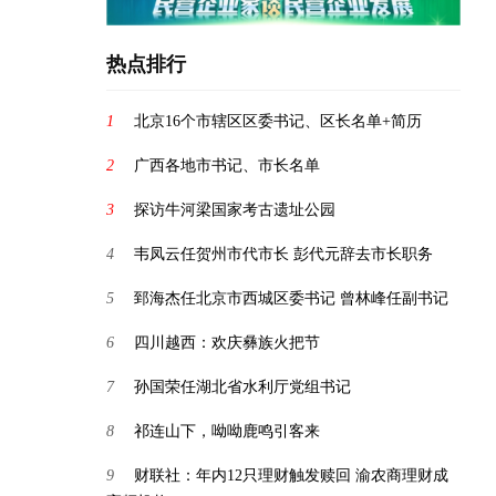
热点排行
1
北京16个市辖区区委书记、区长名单+简历
2
广西各地市书记、市长名单
3
探访牛河梁国家考古遗址公园
4
韦凤云任贺州市代市长 彭代元辞去市长职务
5
郅海杰任北京市西城区委书记 曾林峰任副书记
6
四川越西：欢庆彝族火把节
7
孙国荣任湖北省水利厅党组书记
8
祁连山下，呦呦鹿鸣引客来
9
财联社：年内12只理财触发赎回 渝农商理财成