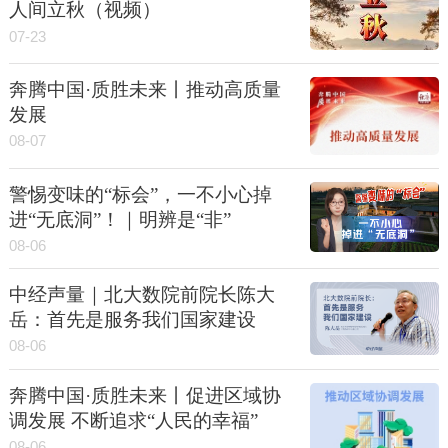
人间立秋（视频）
07-23
奔腾中国·质胜未来丨推动高质量
发展
08-07
警惕变味的“标会”，一不小心掉
进“无底洞”！｜明辨是“非”
08-06
中经声量｜北大数院前院长陈大
岳：首先是服务我们国家建设
08-06
奔腾中国·质胜未来丨促进区域协
调发展 不断追求“人民的幸福”
08-06