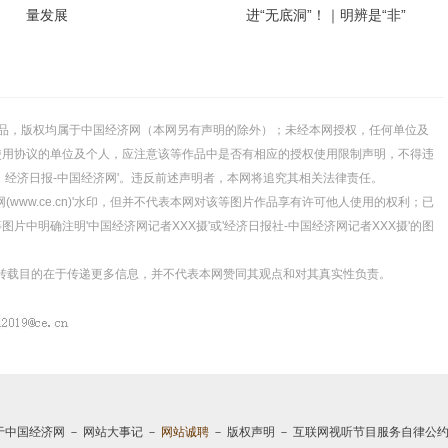
量发展
进“无底洞”！｜明辨是“非”
的所有作品，版权均属于中国经济网（本网另有声明的除外）；未经本网授权，任何单位及
使用协议的单位及个人，应注意该等作品中是否有相应的授权使用限制声明，不得违
源：经济日报-中国经济网'。违反前述声明者，本网将追究其相关法律责任。
(www.ce.cn)'水印，但并不代表本网对该等图片作品享有许可他人使用的权利；已
中明确注明'中国经济网记者XXX摄'或'经济日报社-中国经济网记者XXX摄'的图
体，转载目的在于传递更多信息，并不代表本网赞同其观点和对其真实性负责。
于中国经济网
－
网站大事记
－
网站诚聘
－
版权声明
－
互联网视听节目服务自律公