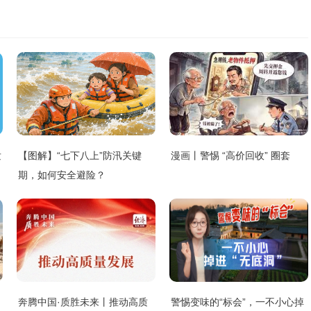
发
【图解】“七下八上”防汛关键
漫画丨警惕 “高价回收” 圈套
期，如何安全避险？
奔腾中国·质胜未来丨推动高质
警惕变味的“标会”，一不小心掉