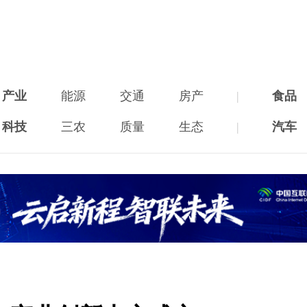
产业
能源
交通
房产
|
食品
科技
三农
质量
生态
|
汽车